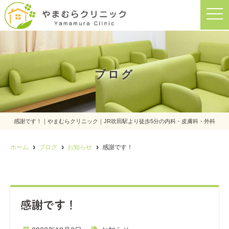
t
o
g
g
l
e
n
a
ブログ
v
i
g
a
t
i
o
感謝です！｜やまむらクリニック｜JR吹田駅より徒歩5分の内科・皮膚科・外科
n
ホーム
ブログ
お知らせ
感謝です！
感謝です！