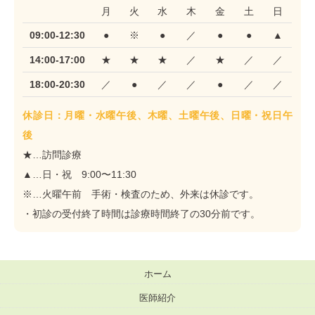
月
火
水
木
金
土
日
09:00-12:30
●
※
●
／
●
●
▲
14:00-17:00
★
★
★
／
★
／
／
18:00-20:30
／
●
／
／
●
／
／
休診日：月曜・水曜午後、木曜、土曜午後、日曜・祝日午
後
★…訪問診療
▲…日・祝 9:00〜11:30
※…火曜午前 手術・検査のため、外来は休診です。
・初診の受付終了時間は診療時間終了の30分前です。
ホーム
医師紹介