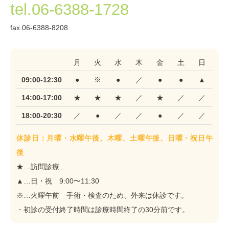
tel.06-6388-1728
fax.06-6388-8208
月
火
水
木
金
土
日
09:00-12:30
●
※
●
／
●
●
▲
14:00-17:00
★
★
★
／
★
／
／
18:00-20:30
／
●
／
／
●
／
／
休診日：月曜・水曜午後、木曜、土曜午後、日曜・祝日午
後
★…訪問診療
▲…日・祝 9:00〜11:30
※…火曜午前 手術・検査のため、外来は休診です。
・初診の受付終了時間は診療時間終了の30分前です。