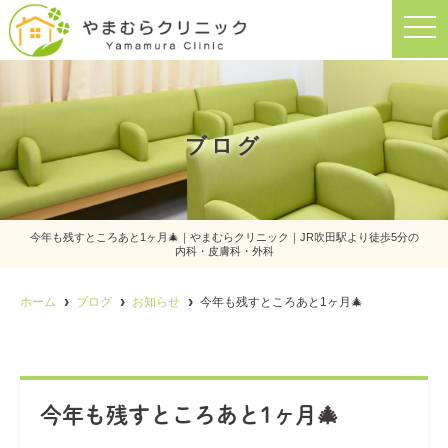
t
o
g
g
l
e
n
a
ブログ
v
i
g
a
t
i
o
今年も残すところあと1ヶ月🎄｜やまむらクリニック｜JR吹田駅より徒歩5分の
n
内科・皮膚科・外科
ホーム
ブログ
お知らせ
今年も残すところあと1ヶ月🎄
今年も残すところあと1ヶ月🎄